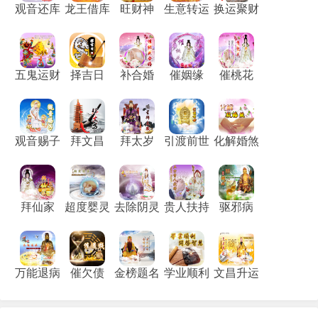
观音还库
龙王借库
旺财神
生意转运
换运聚财
五鬼运财
择吉日
补合婚
催姻缘
催桃花
观音赐子
拜文昌
拜太岁
引渡前世
化解婚煞
拜仙家
超度婴灵
去除阴灵
贵人扶持
驱邪病
万能退病
催欠债
金榜题名
学业顺利
文昌升运