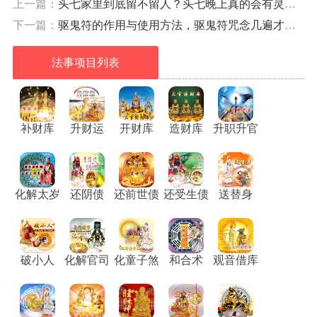
上一篇：
头七家里到底留不留人？头七晚上真的会有灵魂回家吗？
下一篇：
驱鬼符的作用与使用方法，驱鬼符咒念几遍才灵验？
法事项目列表
补财库
升财运
开财库
造财库
升职升官
化解太岁
还阴债
还前世债
还受生债
送替身
破小人
化解官司
化童子煞
和合术
观音借库