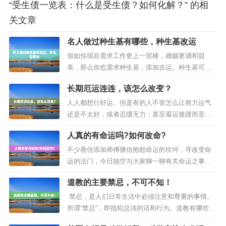
“受生债一览表：什么是受生债？如何化解？” 的相
关文章
名人做过种生基有哪些，种生基改运
假如你现在需求工作更上一层楼，婚姻更调和甜
美，那么你也需求种生基，添加吉运。种生基可助
人增强运势。大自然地理环境对人生命运有着极大
长期厄运连连，该怎么改变？
的影响，因此种生基不是迷信，而是科学。是经过
山川河流大自然地理环境的磁场以到达改动人生命
人人都想行好运。但是有的人不管怎么让努力运气
运为意图，进而使家庭愈加美好满意吉利。运用牙
还是不太好，或者迟缓无力；甚至霉运接踵而至。
齿...
这到底是是什么原因呢？其实除了命理因素之外，
人真的有命运吗?如何改命?
关键是他不懂得如何召唤好运，如何拒绝霉运。关
于如何拒绝霉运，有人会告诉你很多方法，比如：
不少善信添加师傅微信抱怨命运的坎坷，寻改变命
改名、风水、穿戴、摆放吉祥物等等。说实话，
运的法门，今日抽空与大家聊一聊有关命运之事。
这...
首先要和强调一点如果想改变命运，是不可能单单
道教的主要禁忌，不可不知！
通过某个法事或者布风水局就可以的。大家可能都
知道：一命二运三风水，四积阴德五读书这句话。
禁忌，是人们日常生活中必须注意和尊重的事情。
这其中命是最重要的，因为它占第一个。我们古
所谓“禁忌”，即指犯忌讳的话和行为。道教有哪些主
人...
要禁忌呢? “道不言寿”有人初进道观，见到鹤发童颜