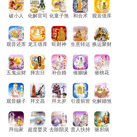
破小人
化解官司
化童子煞
和合术
观音借库
观音还库
龙王借库
旺财神
生意转运
换运聚财
五鬼运财
择吉日
补合婚
催姻缘
催桃花
观音赐子
拜文昌
拜太岁
引渡前世
化解婚煞
拜仙家
超度婴灵
去除阴灵
贵人扶持
驱邪病