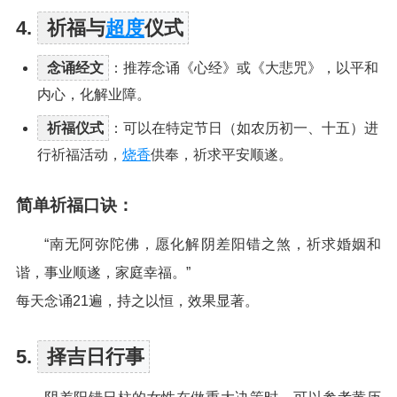
4.
祈福与
超度
仪式
念诵经文
：推荐念诵《心经》或《大悲咒》，以平和
内心，化解业障。
祈福仪式
：可以在特定节日（如农历初一、十五）进
行祈福活动，
烧香
供奉，祈求平安顺遂。
简单祈福口诀：
“南无阿弥陀佛，愿化解阴差阳错之煞，祈求婚姻和
谐，事业顺遂，家庭幸福。”
每天念诵21遍，持之以恒，效果显著。
5.
择吉日行事