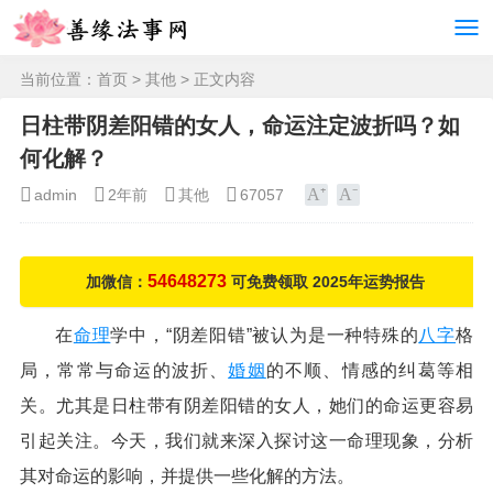
当前位置：
首页
>
其他
> 正文内容
日柱带阴差阳错的女人，命运注定波折吗？如
何化解？
admin
2年前
其他
67057
54648273
加微信：
可免费领取 2025年运势报告
在
命理
学中，“阴差阳错”被认为是一种特殊的
八字
格
局，常常与命运的波折、
婚姻
的不顺、情感的纠葛等相
关。尤其是日柱带有阴差阳错的女人，她们的命运更容易
引起关注。今天，我们就来深入探讨这一命理现象，分析
其对命运的影响，并提供一些化解的方法。