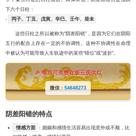
下六个日柱：
-
丙子、丁丑、戊寅、辛巳、壬午、癸未
这些日柱之所以被称为“阴差阳错”，是因为它们在阴阳
五行的配合上存在一定的不协调性。这种不协调性在命理
中被认为可能导致人生轨迹中的某些“错位”或“波折”。
🎉 每月可免费在极云观供灯
微信：
54648273
阴差阳错的特点
情感方面
：婚姻和感情生活容易出现意外或不顺，比