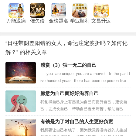
万能退病
催欠债
金榜题名
学业顺利
文昌升运
“日柱带阴差阳错的女人，命运注定波折吗？如何化
解？” 的相关文章
感赏（3）独一无二的自己
you are unique .you are a marvel. In the past f
ive hundred years. there has been no person like y
ou, And in the...
愿意为自己而好好滋养自己
我觉得自己身上有愿意为自己而提升自己，建设自
己，去成长自己，帮助自己走出痛苦，帮助自己活
的更好，愿意为自己而好好修炼和改变自己是一个
有钱是为了对自己的人生更好负责
很好的优点或亮点，是挺不错的，是我自己或别人
挺欣赏的，因为小时候的遭遇和成长让我深刻的意
我想要让自己有钱了，因为我觉得没有钱的人生感