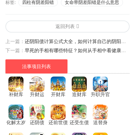
标签:
四柱有阴差阳错
女命带阴差阳错是什么意思
返回列表
上一篇：
还阴阳债计算公式大全，如何计算自己的阴阳债？
下一篇：
早死的手相有哪些特征？如何从手相中看健康与寿命？
法事项目列表
补财库
升财运
开财库
造财库
升职升官
化解太岁
还阴债
还前世债
还受生债
送替身