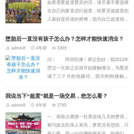
如果需要超度婴灵的话，请尽量不要选择
1.如何超越...
在自己的家里进行超度，给婴灵做超度的
人最好是得道的师傅，因为自己超度很可
能无法达成和解，如果需要超度婴灵的缘
主，怎么超度堕胎的婴灵？如何验证超度
堕胎后一直没有孩子怎么办？怎样才能快速消业？
成功？现在流产越来越普遍，而且倾向于
admin8
4年前
3309
低龄化，所造成的婴灵也是越来越多，当
问： 阿弥陀佛！师父您好：我2013年
然也给自己造成了很多困扰。虽然有人意
堕过一次胎之后就开始接触佛法，为婴灵
识到这个问题...
诵了三个月的地藏经。因为刚刚接触佛
法，也不是特别懂，就没再继续做什么功
德，佛法就放弃了。直到今年5月份才开
我说当下“超度”就是一场交易，您怎么看？
始真正修学佛法。三皈五戒后就吃全素
admin8
4年前
2785
了。每天扎三根，听闻佛法和先生2年了
一、谁能点燃第一炷香连续几天的梦境，
也没有孩子。皈依之前去了本地寺院求子
都与故去的亲人有关，梦里没有恐惧，只
发愿，读《普...
有心疼。跟一位信佛的朋友说，给他们做