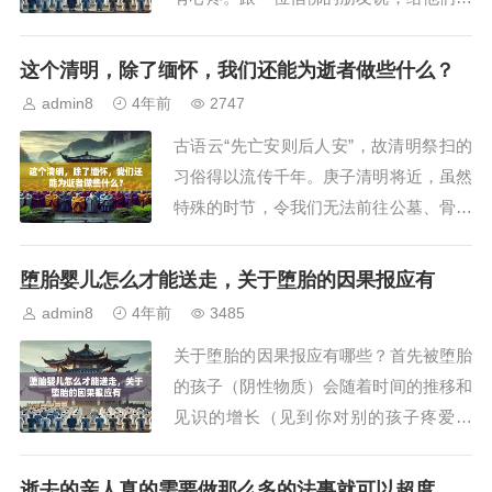
一次佛事超度吧，或许，会减轻你心理上
那种负重感，我摇头，因为心里明白，佛
这个清明，除了缅怀，我们还能为逝者做些什么？
事在当今时代是一种经济来源转身体，与
admin8
4年前
2747
善恶无关，与虔诚无关，是以金钱砝码来
古语云“先亡安则后人安”，故清明祭扫的
度衡的。亦如，大庙佛前领年的第一炷
习俗得以流传千年。庚子清明将近，虽然
香，就像一件价...
特殊的时节，令我们无法前往公墓、骨灰
堂进行现场祭扫，但我们还可以借由“超
度”这一方便法门，令已故的亲友离苦得
堕胎婴儿怎么才能送走，关于堕胎的因果报应有
乐。今天便为大家讲述“超度”法门，愿大
admin8
4年前
3485
众可借此将自己的感恩之心、追思之情，
关于堕胎的因果报应有哪些？首先被堕胎
融入声声佛号，并将这至诚恳切的心回向
的孩子（阴性物质）会随着时间的推移和
给已故的...
见识的增长（见到你对别的孩子疼爱有
加），越来越恨伤害他的人。会以各种方
法去报复。堕胎的行为是杀生的因果，将
逝去的亲人真的需要做那么多的法事就可以超度