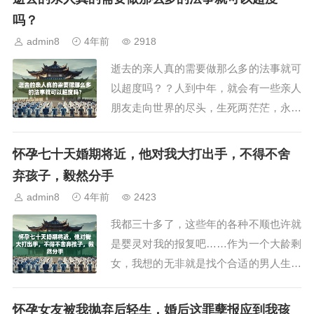
来会让我们用命来偿还的（有可能堕地
吗？
狱），来生可能会被人怀孕后堕掉，然后
admin8
4年前
2918
过着倍受凄苦无依的一生。打胎会有因果
逝去的亲人真的需要做那么多的法事就可
报应吗打胎会有因...
以超度吗？？人到中年，就会有一些亲人
朋友走向世界的尽头，生死两茫茫，永远
再也不见！其中的悲凉和无助，只有经历
过了才知道。人生两茫茫，在哀嚎无助
怀孕七十天婚期将近，他对我大打出手，不得不舍
中，不知如何来说出心头的感觉，心里堵
弃孩子，毅然分手
着一块大石头，无人可以诉说，硬着头皮
admin8
4年前
2423
硬着心肠继续问前走！从农村出来，每逝
我都三十多了，这些年的各种不顺也许就
去一位亲人，就...
是婴灵对我的报复吧……作为一个大龄剩
女，我想的无非就是找个合适的男人生个
孩子完成女人这辈子的任务。可往往事与
愿违！经历了一段短暂的婚姻离婚后，只
怀孕女友被我抛弃后轻生，婚后这罪孽报应到我孩