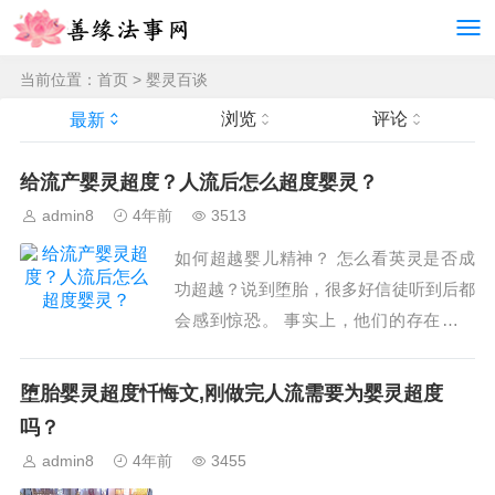
当前位置：
首页
>
婴灵百谈
浏览
评论
最新
给流产婴灵超度？人流后怎么超度婴灵？
admin8
4年前
3513
如何超越婴儿精神？ 怎么看英灵是否成
功超越？说到堕胎，很多好信徒听到后都
会感到惊恐。 事实上，他们的存在正是
因为人。 如今，每天、每年去医院做人
流的人数可以说是数不胜数。 庞大的数
堕胎婴灵超度忏悔文,刚做完人流需要为婴灵超度
据和这些未出生的胎儿，因为对父母的怨
吗？
恨，构成了婴儿精神。 大家都超越了婴
admin8
4年前
3455
灵之后，怎么知道婴灵的超越成功了呢？