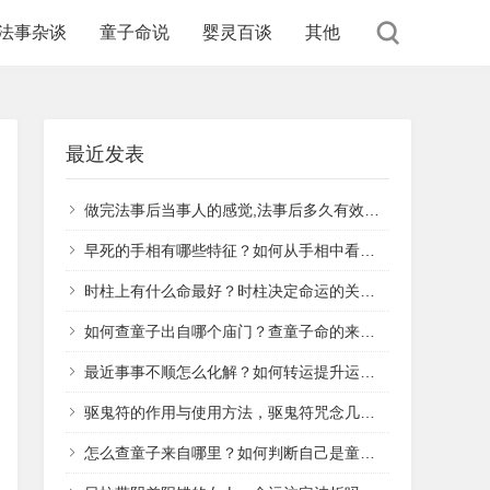
法事杂谈
童子命说
婴灵百谈
其他
最近发表
做完法事后当事人的感觉,法事后多久有效果？
早死的手相有哪些特征？如何从手相中看健康与寿命？
时柱上有什么命最好？时柱决定命运的关键因素是什么？
如何查童子出自哪个庙门？查童子命的来源与破解方法
最近事事不顺怎么化解？如何转运提升运势？
驱鬼符的作用与使用方法，驱鬼符咒念几遍才灵验？
怎么查童子来自哪里？如何判断自己是童子命？