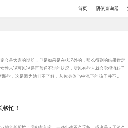
首页
阴债查询器
肯定会是大家的期盼，但是如果是在状况外的，那么得到的结果肯定
的女性来说可以说是再普通不过的状况，所以有些人就会觉得流孩子
度那些，这是因为她们不了解，从你身体当中流下的孩子并不会消
长帮忙！
专业的道长帮忙！我们都知道，一些出生不久夭折，或者是人工流产