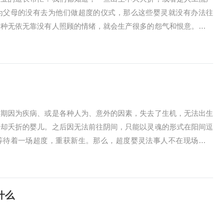
为父母的没有去为他们做超度的仪式，那么这些婴灵就没有办法往
这种无依无靠没有人照顾的情绪，就会生产很多的怨气和恨意。他们
时期因为疾病、或是各种人为、意外的因素，失去了生机，无法出生
，却夭折的婴儿。之后因无法前往阴间，只能以灵魂的形式在阳间逗
等待着一场超度，重获新生。那么，超度婴灵法事人不在现场可以
什么