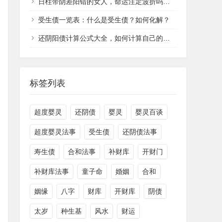
日柱带阴差阳错的女人，命运注定波折吗？如何化解？
受生债一览表：什么是受生债？如何化解？
还阴阳债计算公式大全，如何计算自己的阴阳债？
标签列表
超度婴灵
还阴债
婴灵
婴灵百谈
超度婴灵法事
受生债
还阴债法事
寿生债
合和法事
补财库
开财门
补财库法事
童子命
婚姻
合和
姻缘
八字
财库
开财库
阴债
太岁
种生基
风水
财运