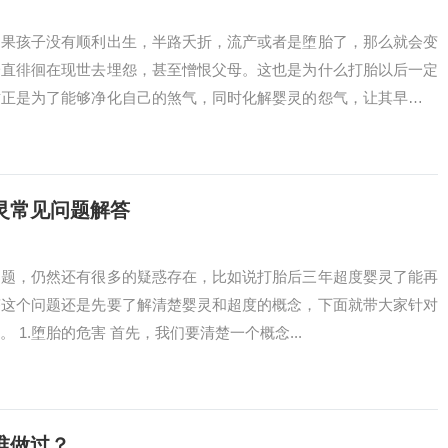
如果孩子没有顺利出生，半路夭折，流产或者是堕胎了，那么就会变
一直徘徊在现世去埋怨，甚至憎恨父母。这也是为什么打胎以后一定
这正是为了能够净化自己的煞气，同时化解婴灵的怨气，让其早日往
灵常见问题解答
问题，仍然还有很多的疑惑存在，比如说打胎后三年超度婴灵了能再
答这个问题还是先要了解清楚婴灵和超度的概念，下面就带大家针对
 1.堕胎的危害 首先，我们要清楚一个概念...
谁做过？