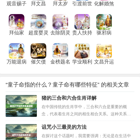
观音赐子
拜文昌
拜太岁
引渡前世
化解婚煞
拜仙家
超度婴灵
去除阴灵
贵人扶持
驱邪病
万能退病
催欠债
金榜题名
学业顺利
文昌升运
“童子命指的什么？童子命有哪些特征” 的相关文章
猪的三合和六合生肖详解
在中国传统的生肖学中，三合和六合是重要的概
念，代表着生肖之间的相生相合关系。这种关系不
仅用于分析人际关系和婚配，还常用于风水和运势
诅咒小三最灵的方法
调和。那么，属猪的三合和六合生肖分别是什么？
以下是详细解读。属猪的三合生肖三合指的是三个
在探讨这个话题时，我需要强调：无论是在生活中