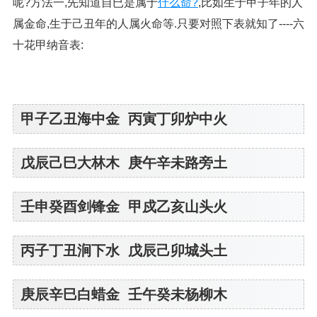
呢?方法一,先知道自已是属于
什么命?
,比如生于甲子年的人
属金命,生于己丑年的人属火命等.只要对照下表就知了----六
十花甲纳音表:
甲子乙丑海中金 丙寅丁卯炉中火
戊辰己巳大林木 庚午辛未路旁土
壬申癸酉剑锋金 甲戍乙亥山头火
丙子丁丑涧下水 戊辰己卯城头土
庚辰辛巳白蜡金 壬午癸未杨柳木