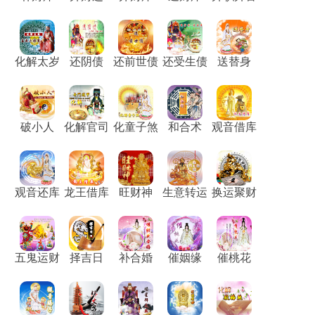
化解太岁
还阴债
还前世债
还受生债
送替身
破小人
化解官司
化童子煞
和合术
观音借库
观音还库
龙王借库
旺财神
生意转运
换运聚财
五鬼运财
择吉日
补合婚
催姻缘
催桃花