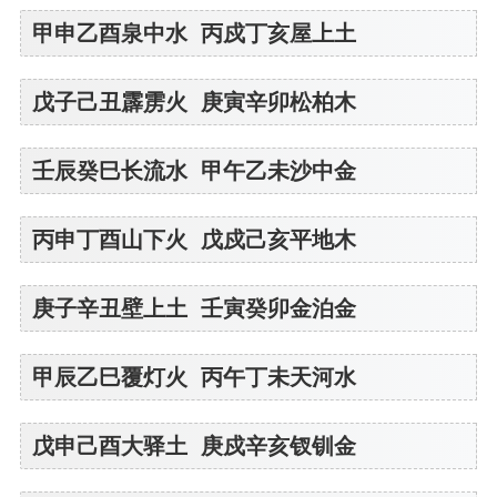
甲申乙酉泉中水 丙戍丁亥屋上土
戊子己丑霹雳火 庚寅辛卯松柏木
壬辰癸巳长流水 甲午乙未沙中金
丙申丁酉山下火 戊戍己亥平地木
庚子辛丑壁上土 壬寅癸卯金泊金
甲辰乙巳覆灯火 丙午丁未天河水
戊申己酉大驿土 庚戍辛亥钗钏金