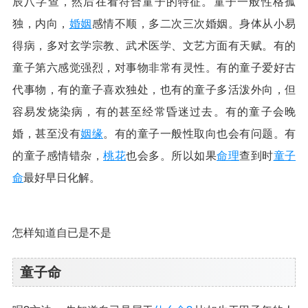
辰八字查，然后在看符合童子的特征。童子一般性格孤
独，内向，
婚姻
感情不顺，多二次三次婚姻。身体从小易
得病，多对玄学宗教、武术医学、文艺方面有天赋。有的
童子第六感觉强烈，对事物非常有灵性。有的童子爱好古
代事物，有的童子喜欢独处，也有的童子多活泼外向，但
容易发烧染病，有的甚至经常昏迷过去。有的童子会晚
婚，甚至没有
姻缘
。有的童子一般性取向也会有问题。有
的童子感情错杂，
桃花
也会多。所以如果
命理
查到时
童子
命
最好早日化解。
怎样知道自已是不是
童子命