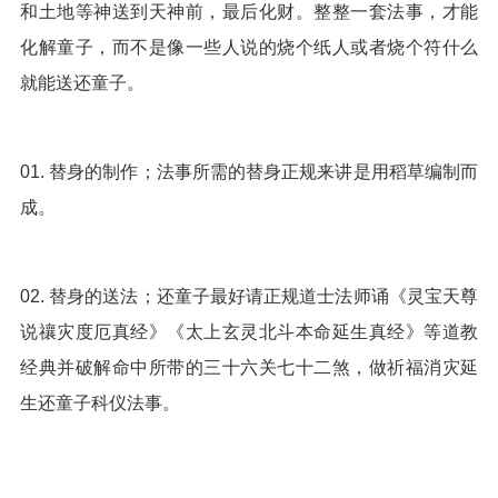
和土地等神送到天神前，最后化财。整整一套法事，才能
化解童子，而不是像一些人说的烧个纸人或者烧个符什么
就能送还童子。
01. 替身的制作；法事所需的替身正规来讲是用稻草编制而
成。
02. 替身的送法；还童子最好请正规道士法师诵《灵宝天尊
说禳灾度厄真经》《太上玄灵北斗本命延生真经》等道教
经典并破解命中所带的三十六关七十二煞，做祈福消灾延
生还童子科仪法事。