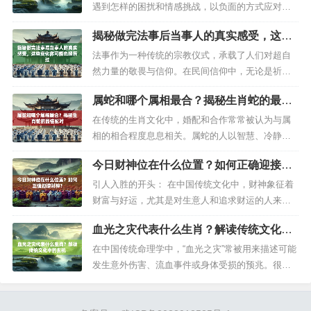
生肖之间关系和谐，互相促进，共同进步。属猪的
遇到怎样的困扰和情感挑战，以负面的方式应对并
三合生肖是：猪、兔、羊（三合）三合的概...
不一定能带来真正的解决之道。我们可以采取更多
揭秘做完法事后当事人的真实感受，这些
建设性和正面的方式来维护自己的权益，而不是转
变化你可能也经历过
向极端的行为或观念。以下是一个文化性、历史性
法事作为一种传统的宗教仪式，承载了人们对超自
解读，更多侧重传统民俗和风水建议，旨在帮助你
然力量的敬畏与信仰。在民间信仰中，无论是祈
更好地调整情绪和状态，而非提供伤害性...
福、超度亡灵，还是化解灾厄，法事都被认为是一
属蛇和哪个属相最合？揭秘生肖蛇的最佳
种能够改变运势或净化心灵的途径。然而，很多人
配对
会好奇：做完法事后，当事人会有哪些真实的感
在传统的生肖文化中，婚配和合作常常被认为与属
受？是身体上的轻松，还是心理上的释然？今天，
相的相合程度息息相关。属蛇的人以智慧、冷静和
我们将深入探讨这一现象，并结合实际案例，...
神秘著称，他们往往追求高质量的生活和深层次的
今日财神位在什么位置？如何正确迎接财
情感交流。那么，属蛇的人和哪个属相最合？今
神？
天，我们将从属相相合的角度出发，结合五行生克
引人入胜的开头： 在中国传统文化中，财神象征着
原理，为你解答这个问题，并提供一些实用的建
财富与好运，尤其是对生意人和追求财运的人来
议。主题内容展开1. 属蛇与哪个属相最合...
说，财神的方位更是每日关注的重点。每日的财神
血光之灾代表什么生肖？解读传统文化中
方位根据农历、天干地支和风水理论推算而来，正
的玄机
确了解并迎接财神，不仅能提升财运，还能为家庭
在中国传统命理学中，“血光之灾”常被用来描述可能
和事业带来更多的吉祥能量。那么，今天的财...
发生意外伤害、流血事件或身体受损的预兆。很多
人好奇，血光之灾是否与某些生肖有特定关联？答
案并非绝对，因为血光之灾更多与个人八字、流年