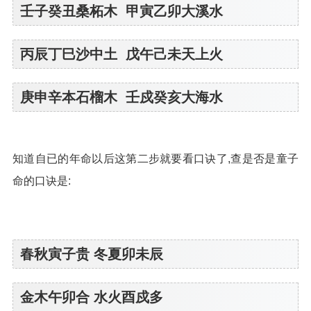
壬子癸丑桑柘木 甲寅乙卯大溪水
丙辰丁巳沙中土 戊午己未天上火
庚申辛本石榴木 壬戍癸亥大海水
知道自已的年命以后这第二步就要看口诀了,查是否是童子
命的口诀是:
春秋寅子贵 冬夏卯未辰
金木午卯合 水火酉戍多